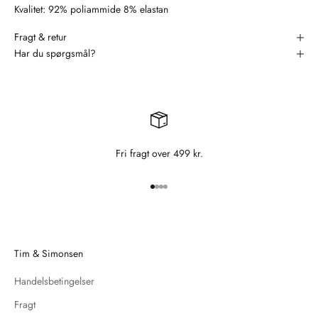
Kvalitet: 92% poliammide 8% elastan
Fragt & retur
Har du spørgsmål?
Fri fragt over 499 kr.
Gå til element 1
Gå til element 2
Gå til element 3
Gå til element 4
Tim & Simonsen
Handelsbetingelser
Fragt