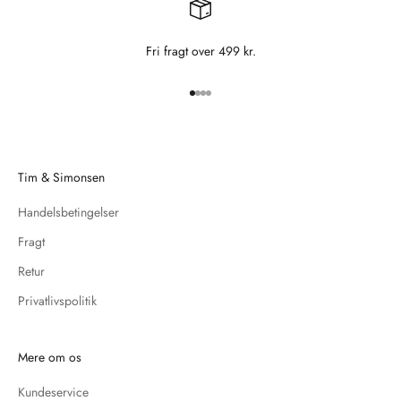
Fri fragt over 499 kr.
Gå til element 1
Gå til element 2
Gå til element 3
Gå til element 4
Tim & Simonsen
Handelsbetingelser
Fragt
Retur
Privatlivspolitik
Mere om os
Kundeservice