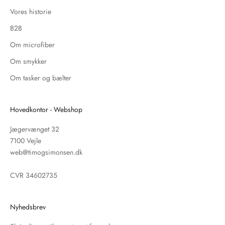
Vores historie
B2B
Om microfiber
Om smykker
Om tasker og bælter
Hovedkontor - Webshop
Jægervænget 32
7100 Vejle
web@timogsimonsen.dk
CVR 34602735
Nyhedsbrev