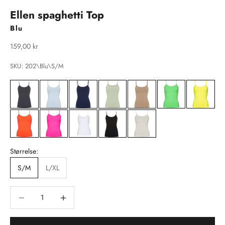
Ellen spaghetti Top
Blu
Salgspris
159,00 kr
SKU: 202\Blu\S/M
Størrelse:
S/M
L/XL
Sænk antal
Sænk antal