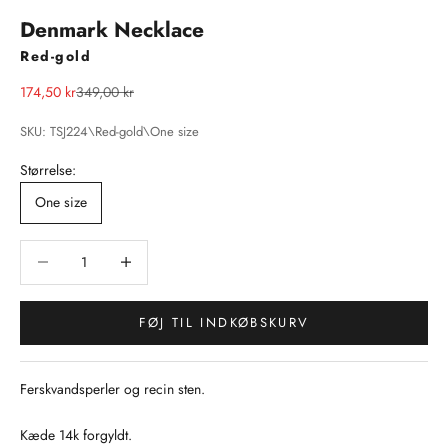
Denmark Necklace
Red-gold
Salgspris
Normalpris
174,50 kr
349,00 kr
SKU: TSJ224\Red-gold\One size
Størrelse:
One size
Sænk antal
Sænk antal
FØJ TIL INDKØBSKURV
Ferskvandsperler og recin sten.
Kæde 14k forgyldt.