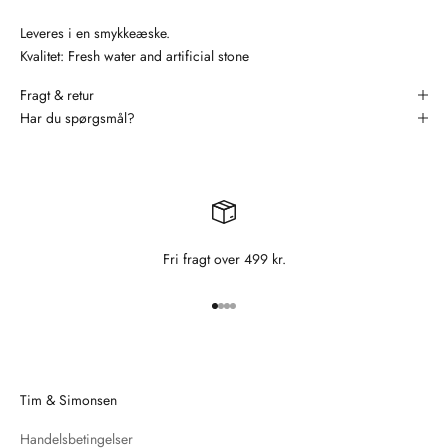
Leveres i en smykkeæske.
Kvalitet: Fresh water and artificial stone
Fragt & retur
Har du spørgsmål?
Fri fragt over 499 kr.
Gå til element 1
Gå til element 2
Gå til element 3
Gå til element 4
Tim & Simonsen
Handelsbetingelser