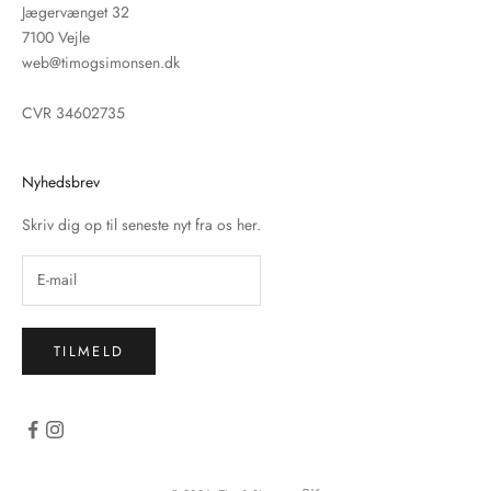
Jægervænget 32
7100 Vejle
web@timogsimonsen.dk
CVR 34602735
Nyhedsbrev
Skriv dig op til seneste nyt fra os her.
TILMELD