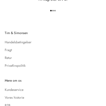
Gå til element 1
Gå til element 2
Gå til element 3
Gå til element 4
Tim & Simonsen
Handelsbetingelser
Fragt
Retur
Privatlivspolitik
Mere om os
Kundeservice
Vores historie
B2B