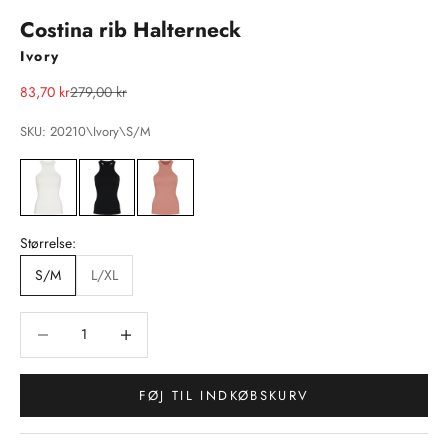
Costina rib Halterneck
Ivory
Salgspris
Normalpris
83,70 kr
279,00 kr
SKU: 20210\Ivory\S/M
Størrelse:
S/M
L/XL
Sænk antal
Sænk antal
FØJ TIL INDKØBSKURV