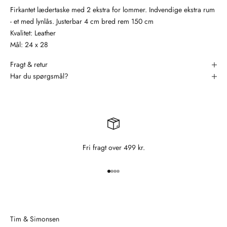
Firkantet lædertaske med 2 ekstra for lommer. Indvendige ekstra rum
- et med lynlås. Justerbar 4 cm bred rem 150 cm
Kvalitet: Leather
Mål: 24 x 28
Fragt & retur
Har du spørgsmål?
Fri fragt over 499 kr.
Gå til element 1
Gå til element 2
Gå til element 3
Gå til element 4
Tim & Simonsen