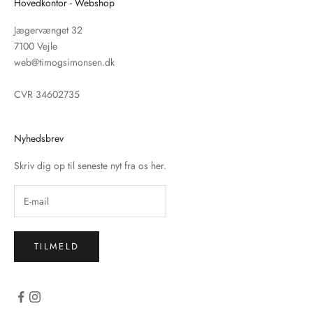
Hovedkontor - Webshop
Jægervænget 32
7100 Vejle
web@timogsimonsen.dk
CVR 34602735
Nyhedsbrev
Skriv dig op til seneste nyt fra os her.
TILMELD