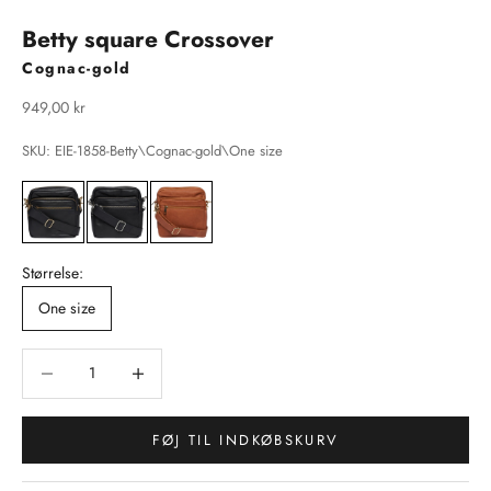
Betty square Crossover
Cognac-gold
Salgspris
949,00 kr
SKU: EIE-1858-Betty\Cognac-gold\One size
Størrelse:
One size
Sænk antal
Sænk antal
FØJ TIL INDKØBSKURV