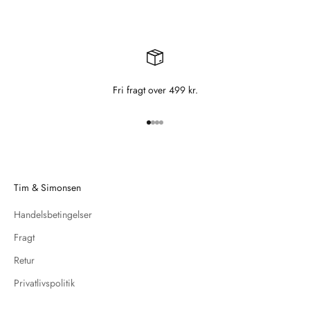
Fri fragt over 499 kr.
Gå til element 1
Gå til element 2
Gå til element 3
Gå til element 4
Tim & Simonsen
Handelsbetingelser
Fragt
Retur
Privatlivspolitik