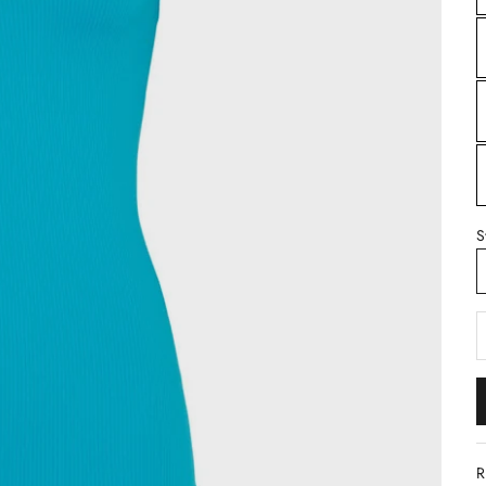
S
S
R