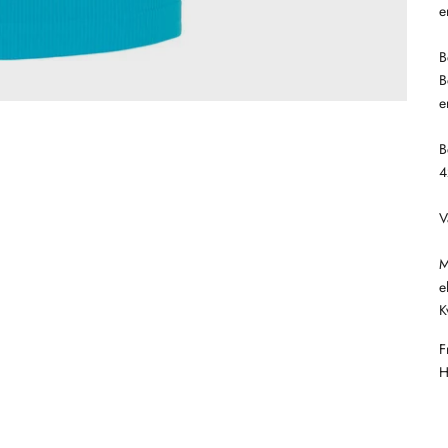
e
B
B
e
B
4
V
M
e
K
F
H