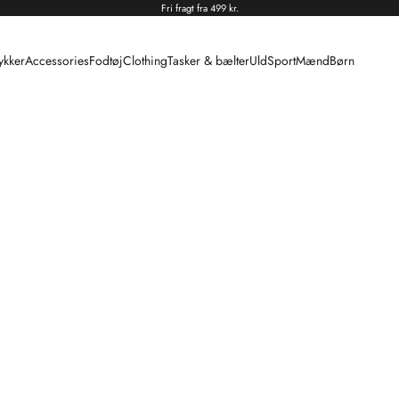
Fri fragt fra 499 kr.
kker
Accessories
Fodtøj
Clothing
Tasker & bælter
Uld
Sport
Mænd
Børn