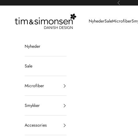
Spring til indhold
Forrige
Tim & Simonsen
Nyheder
Sale
Microfiber
Smy
Nyheder
Sale
Microfiber
Smykker
Accessories