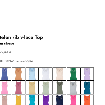
Belen rib v-lace Top
urchese
algspris
79,00 kr
KU: 18214\Turchese\S/M