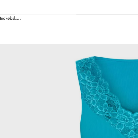
Indkøbskurv