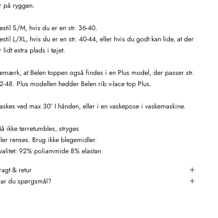
r på ryggen.
estil S/M, hvis du er en str. 36-40.
estil L/XL, hvis du er en str. 40-44, eller hvis du godt kan lide, at der
r lidt extra plads i tøjet.
emærk, at Belen toppen også findes i en Plus model, der passer str.
2-48. Plus modellen hedder Belen rib v-lace top Plus.
askes ved max 30° I hånden, eller i en vaskepose i vaskemaskine.
å ikke tørretumbles, stryges
ller renses. Brug ikke blegemidler.
valitet: 92% poliammide 8% elastan
ragt & retur
ar du spørgsmål?