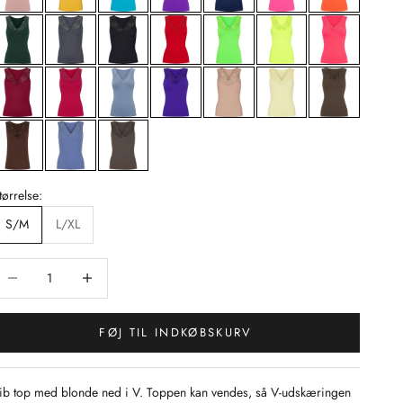
tørrelse:
S/M
L/XL
ænk antal
Sænk antal
FØJ TIL INDKØBSKURV
ib top med blonde ned i V. Toppen kan vendes, så V-udskæringen