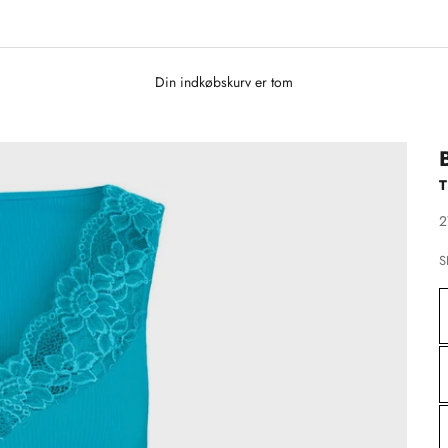
Din indkøbskurv er tom
T
S
2
S