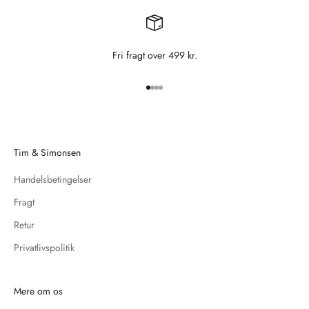
Fri fragt over 499 kr.
Gå til element 1
Gå til element 2
Gå til element 3
Gå til element 4
Tim & Simonsen
Handelsbetingelser
Fragt
Retur
Privatlivspolitik
Mere om os