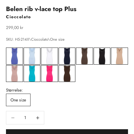
Belen rib v-lace top Plus
Cioccolato
Salgspris
299,00 kr
SKU: H5-214X\Cioccolato\One size
Størrelse:
One size
Sænk antal
Sænk antal