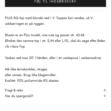
FØJ TIL INDKØBSKURV
PLUS Rib top med blonde ned i V. Toppen kan vendes, så V-
udskæringen er på ryggen.
Blusen er en Plus model, one size og passer str. 42-48.
Ønskes den samme top i str. S/M eller L/XL, skal du søge efter Belen
rib v-lace Top.
Vaskes ved max 30° I hånden, eller i en vaskepose i vaskemaskine.
Må ikke tørretumbles, stryges
eller renses. Brug ikke blegemidler.
Kvalitet: 92% poliammide 8% elastan
Fragt & retur
Har du spørgsmål?