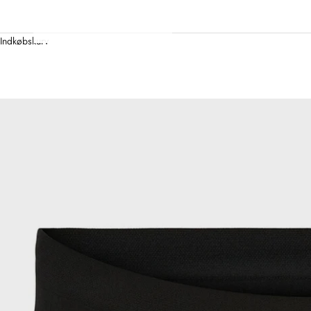
Indkøbskurv