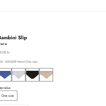
Bambini Slip
Nero
algspris
9,00 kr
KU: 4SN508\Nero\One size
tørrelse:
One size