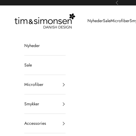
Spring til indhold
Forrige
Tim & Simonsen
Nyheder
Sale
Microfiber
Smy
Nyheder
Sale
Microfiber
Smykker
Accessories