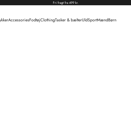
Fri fragt fra 499 kr.
kker
Accessories
Fodtøj
Clothing
Tasker & bælter
Uld
Sport
Mænd
Børn