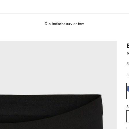
Din indkøbskurv er tom
S
5
S
S