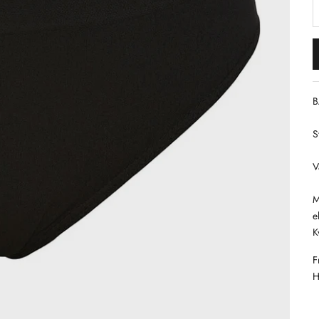
S
B
S
V
M
e
K
F
H