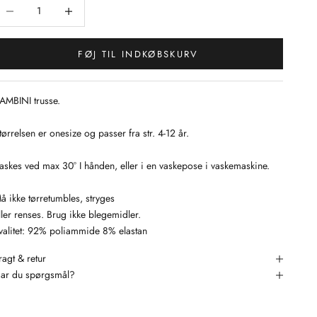
ænk antal
Sænk antal
FØJ TIL INDKØBSKURV
AMBINI trusse.
tørrelsen er onesize og passer fra str. 4-12 år.
askes ved max 30° I hånden, eller i en vaskepose i vaskemaskine.
å ikke tørretumbles, stryges
ller renses. Brug ikke blegemidler.
valitet: 92% poliammide 8% elastan
ragt & retur
ar du spørgsmål?