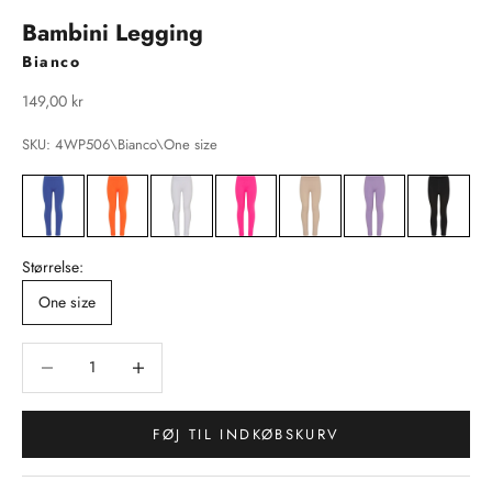
Bambini Legging
Bianco
Salgspris
149,00 kr
SKU: 4WP506\Bianco\One size
Størrelse:
One size
Sænk antal
Sænk antal
FØJ TIL INDKØBSKURV