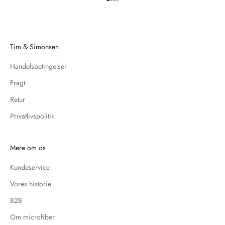
Gå til element 1
Gå til element 2
Gå til element 3
Gå til element 4
Tim & Simonsen
Handelsbetingelser
Fragt
Retur
Privatlivspolitik
Mere om os
Kundeservice
Vores historie
B2B
Om microfiber