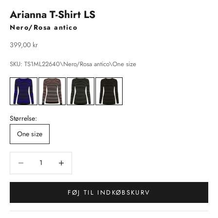
Arianna T-Shirt LS
Nero/Rosa antico
Salgspris
399,00 kr
SKU: TS1ML22640\Nero/Rosa antico\One size
Størrelse:
One size
Sænk antal
Sænk antal
FØJ TIL INDKØBSKURV