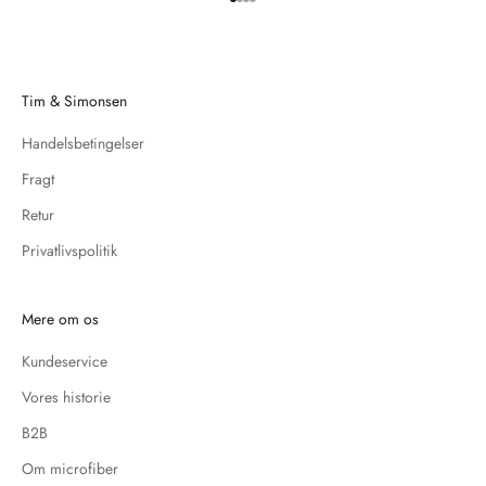
Gå til element 1
Gå til element 2
Gå til element 3
Gå til element 4
Tim & Simonsen
Handelsbetingelser
Fragt
Retur
Privatlivspolitik
Mere om os
Kundeservice
Vores historie
B2B
Om microfiber