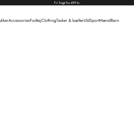
Fri fragt fra 499 kr.
kker
Accessories
Fodtøj
Clothing
Tasker & bælter
Uld
Sport
Mænd
Børn