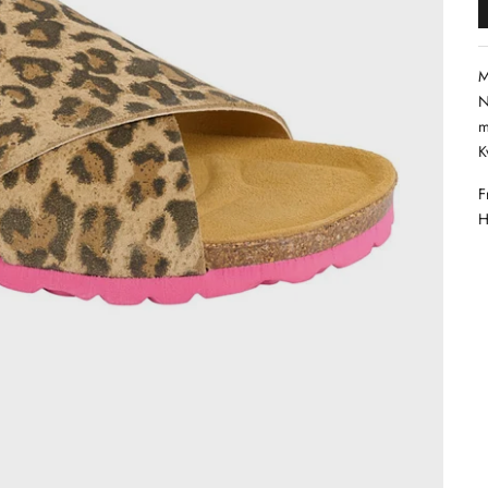
M
N
m
K
F
H