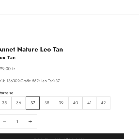
Annet Nature Leo Tan
eo Tan
algspris
99,00 kr
KU: 186309-Grafic 562\Leo Tan\37
tørrelse:
35
36
37
38
39
40
41
42
ænk antal
Sænk antal