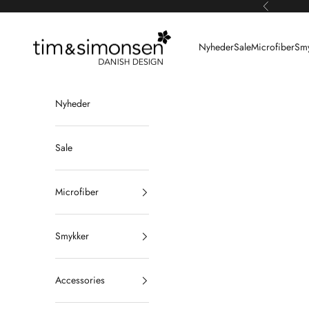
Spring til indhold
Forrige
Tim & Simonsen
Nyheder
Sale
Microfiber
Smy
Nyheder
Sale
Microfiber
Smykker
Accessories