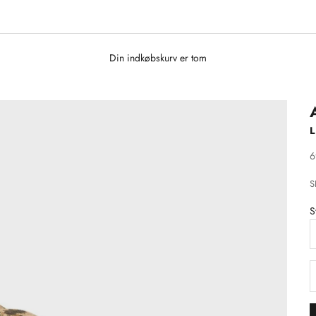
Din indkøbskurv er tom
L
S
6
S
S
S