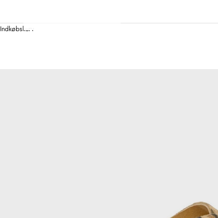
Indkøbskurv