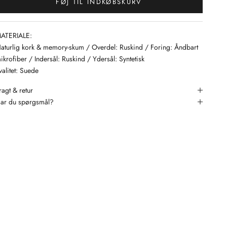
FØJ TIL INDKØBSKURV
ATERIALE:
aturlig kork & memory-skum / Overdel: Ruskind / Foring: Åndbart
ikrofiber / Indersål: Ruskind / Ydersål: Syntetisk
valitet: Suede
ragt & retur
ar du spørgsmål?